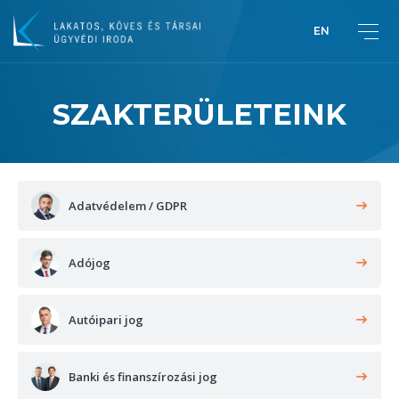
EN
SZAKTERÜLETEINK
Üdvözlet Lakatos Pétertől
Bemutatkozás
Adatvédelem / GDPR
Adójog
Autóipari jog
Banki és finanszírozási jog