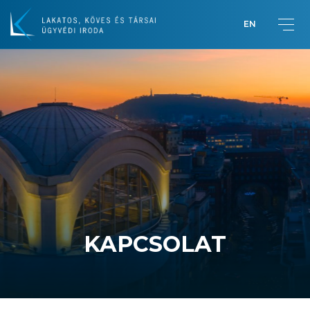
EN
Üdvözlet Lakatos Pétertől
Bemutatkozás
KAPCSOLAT