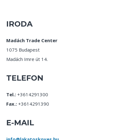
IRODA
Madách Trade Center
1075 Budapest
Madách Imre út 14.
TELEFON
Tel.:
+3614291300
Fax.:
+3614291390
E-MAIL
info@lakatoskoves.hu