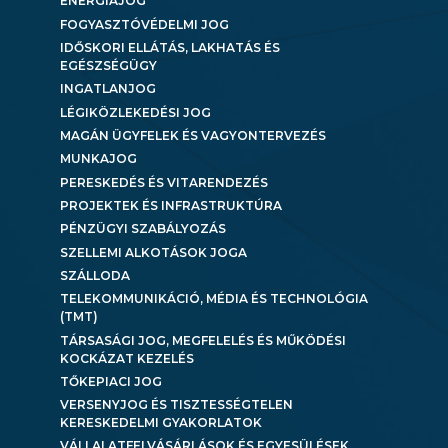
ENERGIAJOG
FOGYASZTÓVÉDELMI JOG
IDŐSKORI ELLÁTÁS, LAKHATÁS ÉS
EGÉSZSÉGÜGY
INGATLANJOG
LÉGIKÖZLEKEDÉSI JOG
MAGÁN ÜGYFELEK ÉS VAGYONTERVEZÉS
MUNKAJOG
PERESKEDÉS ÉS VITARENDEZÉS
PROJEKTEK ÉS INFRASTRUKTÚRA
PÉNZÜGYI SZABÁLYOZÁS
SZELLEMI ALKOTÁSOK JOGA
SZÁLLODA
TELEKOMMUNIKÁCIÓ, MÉDIA ÉS TECHNOLÓGIA
(TMT)
TÁRSASÁGI JOG, MEGFELELÉS ÉS MŰKÖDÉSI
KOCKÁZAT KEZELÉS
TŐKEPIACI JOG
VERSENYJOG ÉS TISZTESSÉGTELEN
KERESKEDELMI GYAKORLATOK
VÁLLALATFELVÁSÁRLÁSOK ÉS EGYESÜLÉSEK