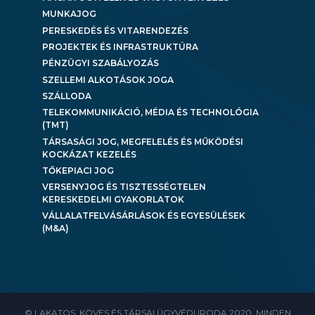
MUNKAJOG
PERESKEDÉS ÉS VITARENDEZÉS
PROJEKTEK ÉS INFRASTRUKTÚRA
PÉNZÜGYI SZABÁLYOZÁS
SZELLEMI ALKOTÁSOK JOGA
SZÁLLODA
TELEKOMMUNIKÁCIÓ, MÉDIA ÉS TECHNOLÓGIA
(TMT)
TÁRSASÁGI JOG, MEGFELELÉS ÉS MŰKÖDÉSI
KOCKÁZAT KEZELÉS
TŐKEPIACI JOG
VERSENYJOG ÉS TISZTESSÉGTELEN
KERESKEDELMI GYAKORLATOK
VÁLLALATFELVÁSÁRLÁSOK ÉS EGYESÜLÉSEK
(M&A)
© LAKATOS, KÖVES ÉS TÁRSAI ÜGYVÉDI IRODA 2020. MINDEN