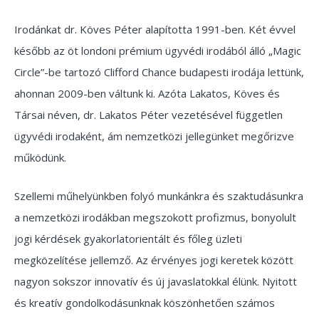
Irodánkat dr. Köves Péter alapította 1991-ben. Két évvel
később az öt londoni prémium ügyvédi irodából álló „Magic
Circle”-be tartozó Clifford Chance budapesti irodája lettünk,
ahonnan 2009-ben váltunk ki. Azóta Lakatos, Köves és
Társai néven, dr. Lakatos Péter vezetésével független
ügyvédi irodaként, ám nemzetközi jellegünket megőrizve
működünk.
Szellemi műhelyünkben folyó munkánkra és szaktudásunkra
a nemzetközi irodákban megszokott profizmus, bonyolult
jogi kérdések gyakorlatorientált és főleg üzleti
megközelítése jellemző. Az érvényes jogi keretek között
nagyon sokszor innovatív és új javaslatokkal élünk. Nyitott
és kreatív gondolkodásunknak köszönhetően számos