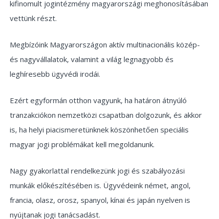
kifinomult jogintézmény magyarországi meghonosításában
vettünk részt.
Megbízóink Magyarországon aktív multinacionális közép-
és nagyvállalatok, valamint a világ legnagyobb és
leghíresebb ügyvédi irodái.
Ezért egyformán otthon vagyunk, ha határon átnyúló
tranzakciókon nemzetközi csapatban dolgozunk, és akkor
is, ha helyi piacismeretünknek köszönhetően speciális
magyar jogi problémákat kell megoldanunk.
Nagy gyakorlattal rendelkezünk jogi és szabályozási
munkák előkészítésében is. Ügyvédeink német, angol,
francia, olasz, orosz, spanyol, kínai és japán nyelven is
nyújtanak jogi tanácsadást.