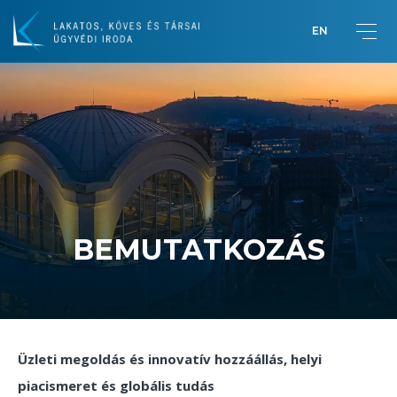
EN
Üdvözlet Lakatos Pétertől
Bemutatkozás
BEMUTATKOZÁS
Üzleti megoldás és innovatív hozzáállás, helyi
piacismeret és globális tudás