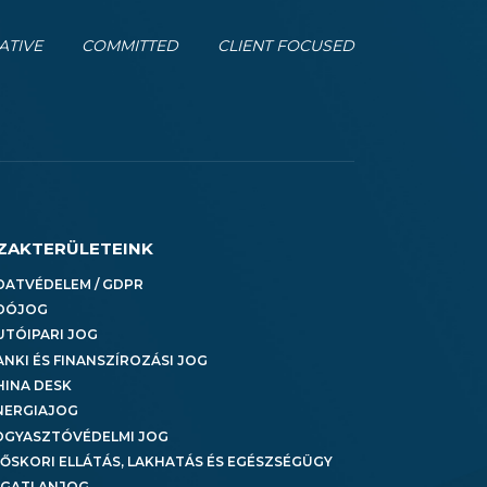
ATIVE
COMMITTED
CLIENT FOCUSED
ZAKTERÜLETEINK
DATVÉDELEM / GDPR
DÓJOG
UTÓIPARI JOG
ANKI ÉS FINANSZÍROZÁSI JOG
HINA DESK
NERGIAJOG
OGYASZTÓVÉDELMI JOG
DŐSKORI ELLÁTÁS, LAKHATÁS ÉS EGÉSZSÉGÜGY
NGATLANJOG