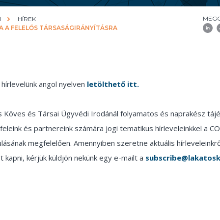
MEGO
U
HÍREK
A A FELELŐS TÁRSASÁGIRÁNYÍTÁSRA
hírlevelünk angol nyelven
letölthető itt.
s Köves és Társai Ügyvédi Irodánál folyamatos és naprakész táj
feleink és partnereink számára jogi tematikus hírleveleinkkel a 
ulásának megfelelően. Amennyiben szeretne aktuális hírleveleinkrő
t kapni, kérjük küldjön nekünk egy e-mailt a
subscribe@lakatosk