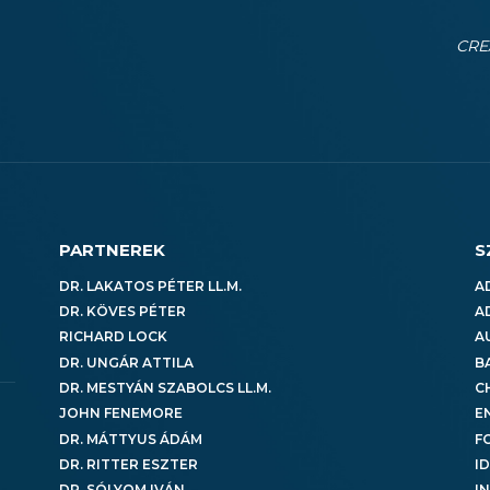
CRE
PARTNEREK
S
DR. LAKATOS PÉTER LL.M.
A
DR. KÖVES PÉTER
A
RICHARD LOCK
A
DR. UNGÁR ATTILA
B
DR. MESTYÁN SZABOLCS LL.M.
C
JOHN FENEMORE
E
DR. MÁTTYUS ÁDÁM
F
DR. RITTER ESZTER
I
DR. SÓLYOM IVÁN
I