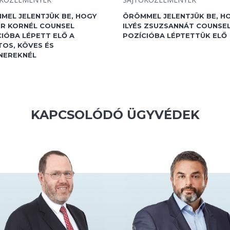
MEL JELENTJÜK BE, HOGY
ÖRÖMMEL JELENTJÜK BE, H
ER KORNÉL COUNSEL
ILYÉS ZSUZSANNÁT COUNSE
IÓBA LÉPETT ELŐ A
POZÍCIÓBA LÉPTETTÜK ELŐ
TOS, KÖVES ÉS
NEREKNÉL
KAPCSOLÓDÓ ÜGYVÉDEK