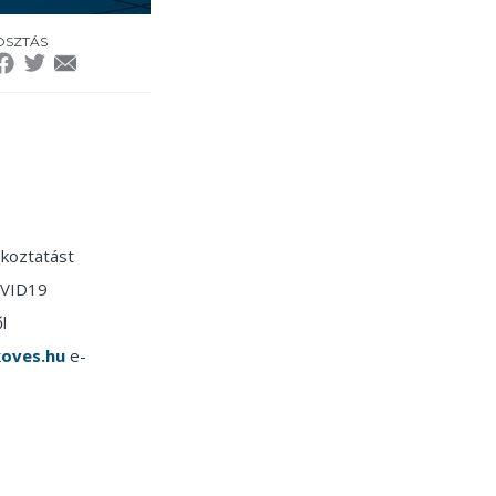
SZTÁS
ékoztatást
COVID19
l
oves.hu
e-