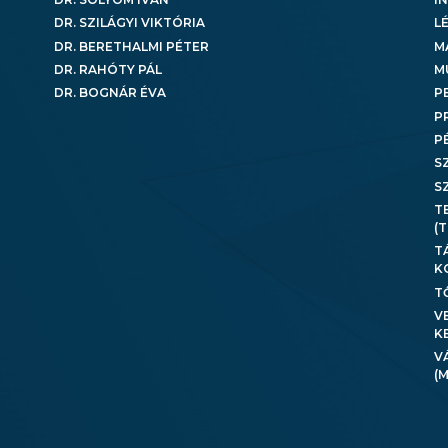
DR. SZILÁGYI VIKTÓRIA
L
DR. BERETHALMI PÉTER
M
DR. RAHÓTY PÁL
M
DR. BOGNÁR ÉVA
P
P
P
S
S
T
(
T
K
T
V
K
V
(