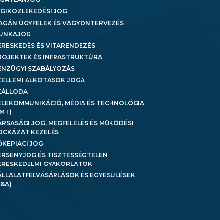
ÉGIKÖZLEKEDÉSI JOG
AGÁN ÜGYFELEK ÉS VAGYONTERVEZÉS
UNKAJOG
ERESKEDÉS ÉS VITARENDEZÉS
ROJEKTEK ÉS INFRASTRUKTÚRA
ÉNZÜGYI SZABÁLYOZÁS
ZELLEMI ALKOTÁSOK JOGA
ZÁLLODA
ELEKOMMUNIKÁCIÓ, MÉDIA ÉS TECHNOLÓGIA
TMT)
ÁRSASÁGI JOG, MEGFELELÉS ÉS MŰKÖDÉSI
OCKÁZAT KEZELÉS
ŐKEPIACI JOG
ERSENYJOG ÉS TISZTESSÉGTELEN
ERESKEDELMI GYAKORLATOK
ÁLLALATFELVÁSÁRLÁSOK ÉS EGYESÜLÉSEK
M&A)